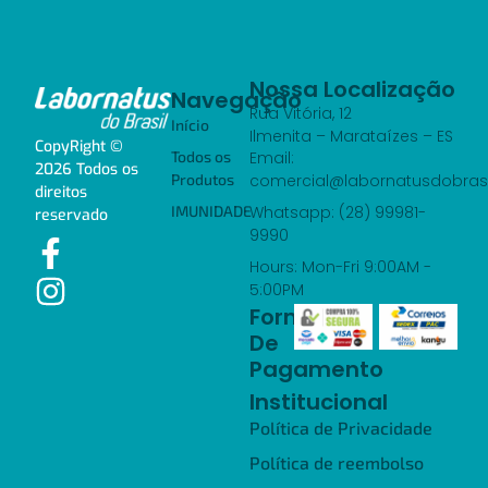
Nossa Localização
Navegação
Rua Vitória, 12
Início
Ilmenita – Marataízes – ES
CopyRight ©
Email:
Todos os
2026 Todos os
comercial@labornatusdobrasi
Produtos
direitos
Whatsapp: (28) 99981-
IMUNIDADE
reservado
9990
Hours: Mon-Fri 9:00AM -
5:00PM
Formas
De
Pagamento
Institucional
Política de Privacidade
Política de reembolso