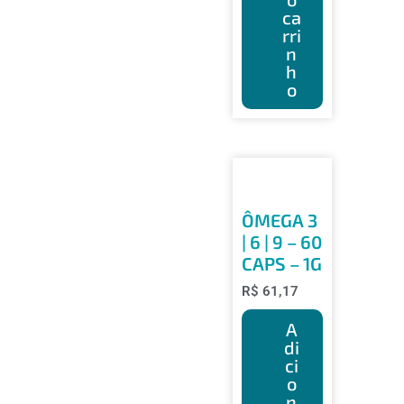
ca
rri
n
h
o
ÔMEGA 3
| 6 | 9 – 60
CAPS – 1G
R$
61,17
A
di
ci
o
n