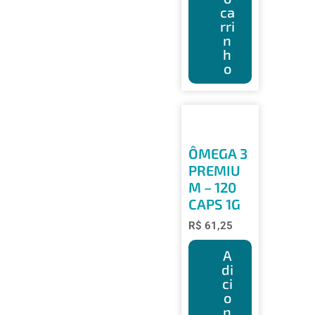
ca
rri
n
h
o
ÔMEGA 3
PREMIU
M – 120
CAPS 1G
R$
61,25
A
di
ci
o
n