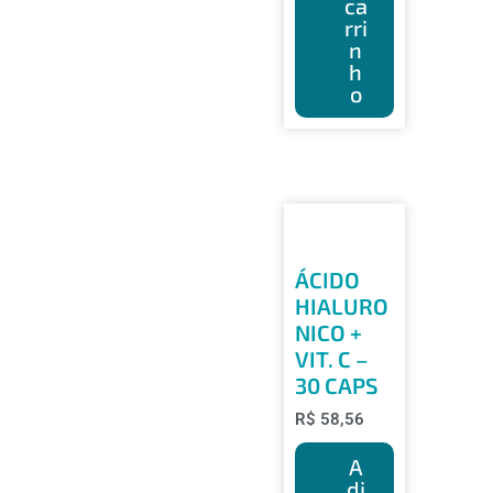
ca
rri
n
h
o
ÁCIDO
HIALURO
NICO +
VIT. C –
30 CAPS
R$
58,56
A
di