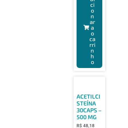
ci
o
n
ar
a
o
ca
rri
n
h
o
ACETILCI
STEÍNA
30CAPS –
500 MG
R$
48,18