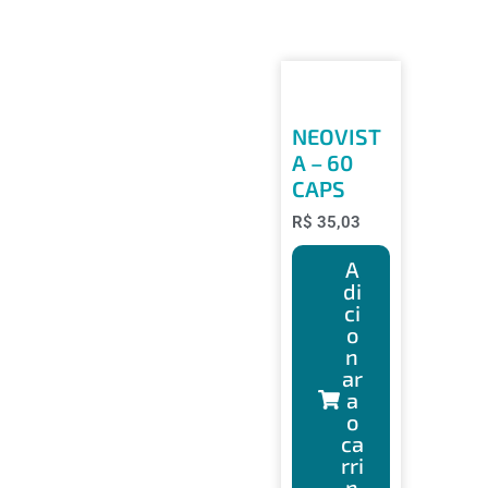
NEOVIST
A – 60
CAPS
R$
35,03
A
di
ci
o
n
ar
a
o
ca
rri
n