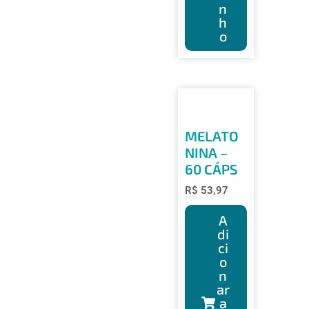
n
h
o
MELATO
NINA –
60 CÁPS
R$
53,97
A
di
ci
o
n
ar
a