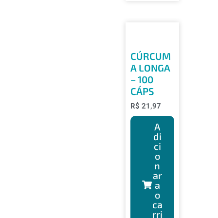
CÚRCUM
A LONGA
– 100
CÁPS
R$
21,97
A
di
ci
o
n
ar
a
o
ca
rri