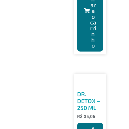
ar
a
o
ca
rri
n
h
o
DR.
DETOX –
250 ML
R$
35,05
A