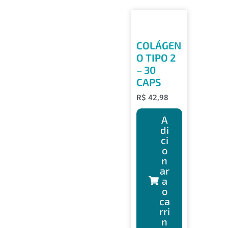
COLÁGEN
O TIPO 2
– 30
CAPS
R$
42,98
A
di
ci
o
n
ar
a
o
ca
rri
n