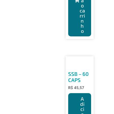
a
o
ca
rri
n
h
o
SSB – 60
CAPS
R$
45,57
A
di
ci
o