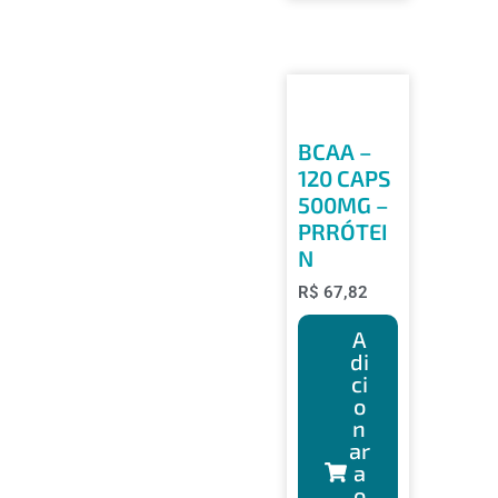
BCAA –
120 CAPS
500MG –
PRRÓTEI
N
R$
67,82
A
di
ci
o
n
ar
a
o