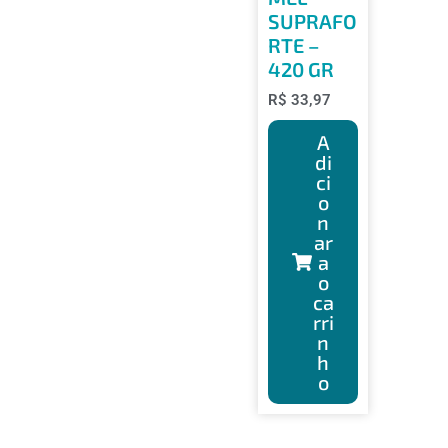
SUPRAFO
RTE –
420 GR
R$
33,97
A
di
ci
o
n
ar
a
o
ca
rri
n
h
o