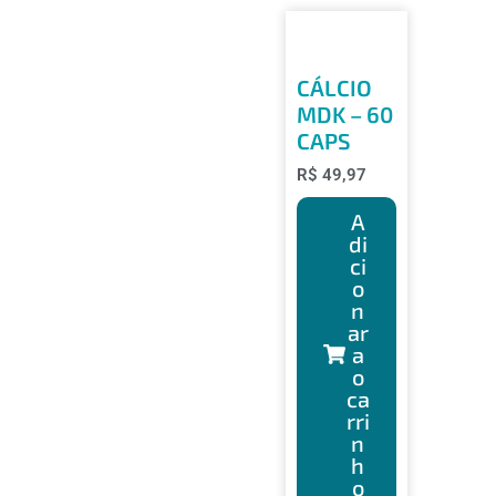
CÁLCIO
MDK – 60
CAPS
R$
49,97
A
di
ci
o
n
ar
a
o
ca
rri
n
h
o