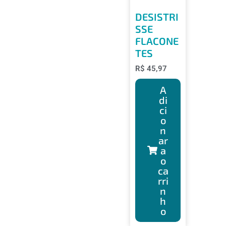
DESISTRI
SSE
FLACONE
TES
R$
45,97
A
di
ci
o
n
ar
a
o
ca
rri
n
h
o