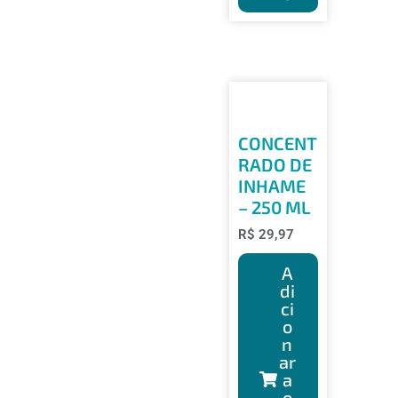
CONCENT
RADO DE
INHAME
– 250 ML
R$
29,97
A
di
ci
o
n
ar
a
o