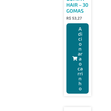
HAIR – 30
GOMAS
R$
53,27
A
di
ci
o
n
ar
a
o
ca
rri
n
h
o