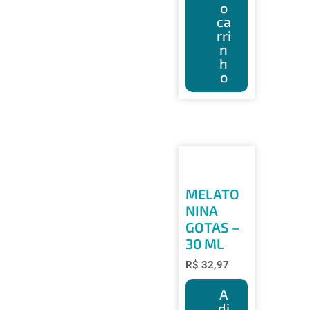
o
ca
rri
n
h
o
MELATO
NINA
GOTAS –
30 ML
R$
32,97
A
di