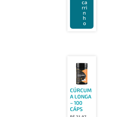
ca
rri
n
h
o
CÚRCUM
A LONGA
– 100
CÁPS
R$
21,97