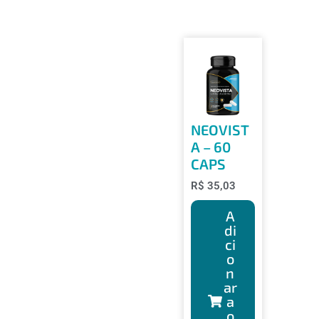
NEOVIST
A – 60
CAPS
R$
35,03
A
di
ci
o
n
ar
a
o