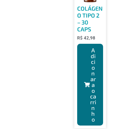
COLÁGEN
O TIPO 2
– 30
CAPS
R$
42,98
A
di
ci
o
n
ar
a
o
ca
rri
n
h
o