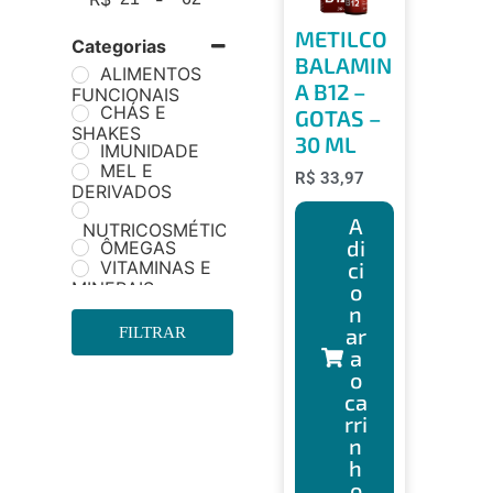
METILCO
Categorias
BALAMIN
ALIMENTOS
A B12 –
FUNCIONAIS
CHÁS E
GOTAS –
SHAKES
30 ML
IMUNIDADE
MEL E
R$
33,97
DERIVADOS
A
NUTRICOSMÉTICOS
di
ÔMEGAS
ci
VITAMINAS E
MINERAIS
o
n
ar
FILTRAR
a
o
ca
rri
n
h
o