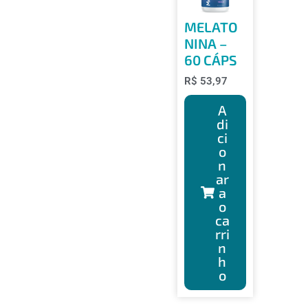
MELATO
NINA –
60 CÁPS
R$
53,97
A
di
ci
o
n
ar
a
o
ca
rri
n
h
o