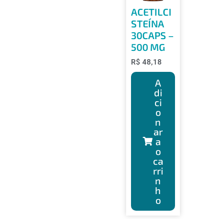
ACETILCI
STEÍNA
30CAPS –
500 MG
R$
48,18
A
di
ci
o
n
ar
a
o
ca
rri
n
h
o