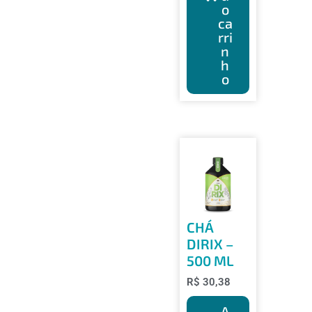
o
ca
rri
n
h
o
CHÁ
DIRIX –
500 ML
R$
30,38
A