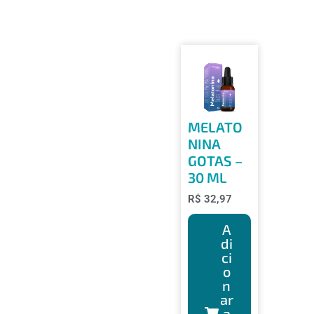
MELATO
NINA
GOTAS –
30 ML
R$
32,97
A
di
ci
o
n
ar
a