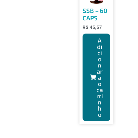
SSB – 60
CAPS
R$
45,57
A
di
ci
o
n
ar
a
o
ca
rri
n
h
o