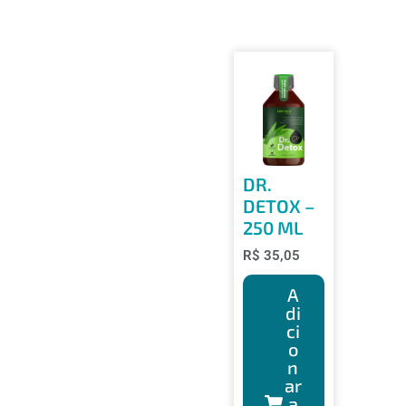
DR.
DETOX –
250 ML
R$
35,05
A
di
ci
o
n
ar
a