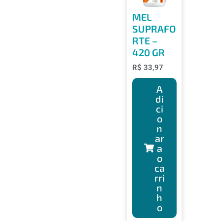
MEL
SUPRAFO
RTE –
420 GR
R$
33,97
A
di
ci
o
n
ar
a
o
ca
rri
n
h
o