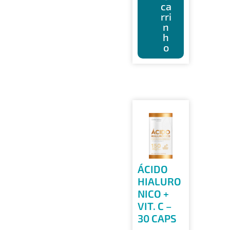
ca
rri
n
h
o
ÁCIDO
HIALURO
NICO +
VIT. C –
30 CAPS