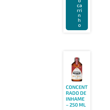
o
ca
rri
n
h
o
CONCENT
RADO DE
INHAME
– 250 ML