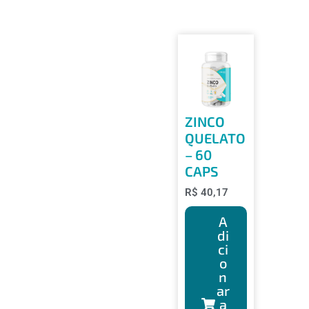
ZINCO
QUELATO
– 60
CAPS
R$
40,17
A
di
ci
o
n
ar
a