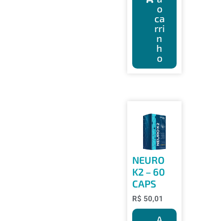
o
ca
rri
n
h
o
NEURO
K2 – 60
CAPS
R$
50,01
A