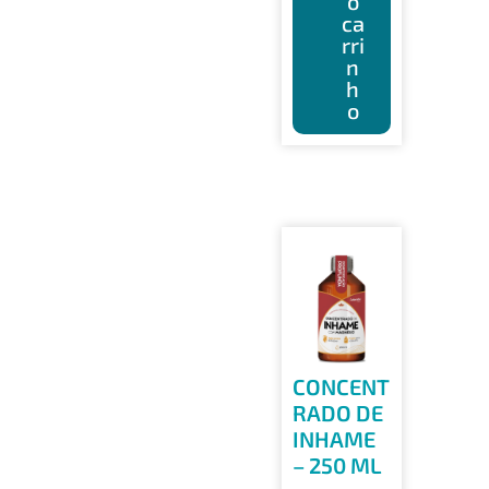
o
ca
rri
n
h
o
CONCENT
RADO DE
INHAME
– 250 ML