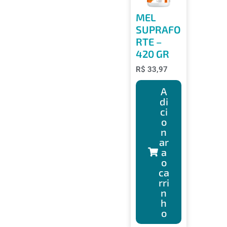
MEL
SUPRAFO
RTE –
420 GR
R$
33,97
A
di
ci
o
n
ar
a
o
ca
rri
n
h
o