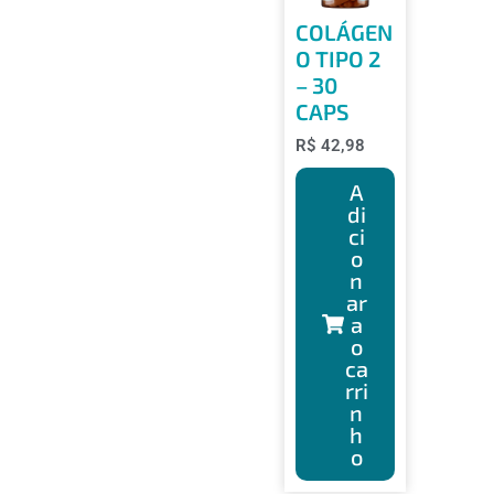
COLÁGEN
O TIPO 2
– 30
CAPS
R$
42,98
A
di
ci
o
n
ar
a
o
ca
rri
n
h
o