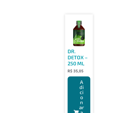
DR.
DETOX –
250 ML
R$
35,05
A
di
ci
o
n
ar
a