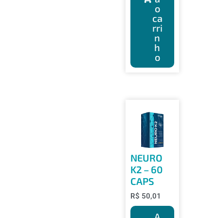
o
ca
rri
n
h
o
NEURO
K2 – 60
CAPS
R$
50,01
A