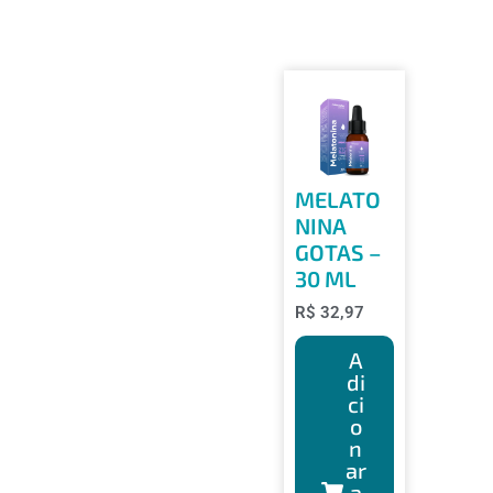
MELATO
NINA
GOTAS –
30 ML
R$
32,97
A
di
ci
o
n
ar
a