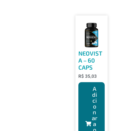
NEOVIST
A – 60
CAPS
R$
35,03
A
di
ci
o
n
ar
a
o