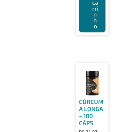
ca
rri
n
h
o
CÚRCUM
A LONGA
– 100
CÁPS
R$
21,97