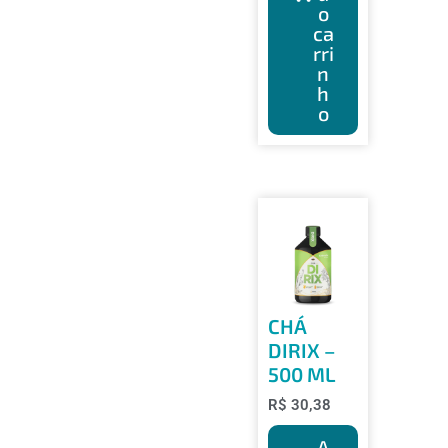
o
ca
rri
n
h
o
CHÁ
DIRIX –
500 ML
R$
30,38
A