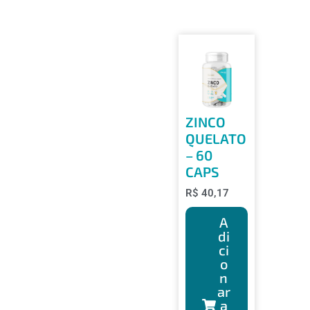
ZINCO
QUELATO
– 60
CAPS
R$
40,17
A
di
ci
o
n
ar
a