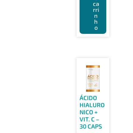
ca
rri
n
h
o
ÁCIDO
HIALURO
NICO +
VIT. C –
30 CAPS