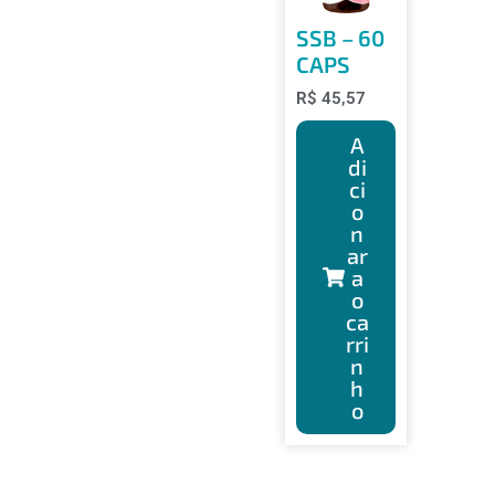
SSB – 60
CAPS
R$
45,57
A
di
ci
o
n
ar
a
o
ca
rri
n
h
o