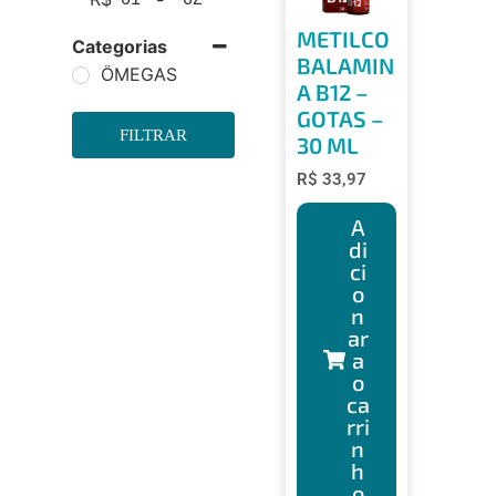
METILCO
Categorias
BALAMIN
ÔMEGAS
A B12 –
GOTAS –
FILTRAR
30 ML
R$
33,97
A
di
ci
o
n
ar
a
o
ca
rri
n
h
o