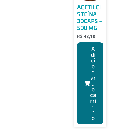
ACETILCI
STEÍNA
30CAPS –
500 MG
R$
48,18
A
di
ci
o
n
ar
a
o
ca
rri
n
h
o