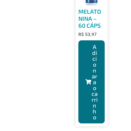
MELATO
NINA –
60 CÁPS
R$
53,97
A
di
ci
o
n
ar
a
o
ca
rri
n
h
o