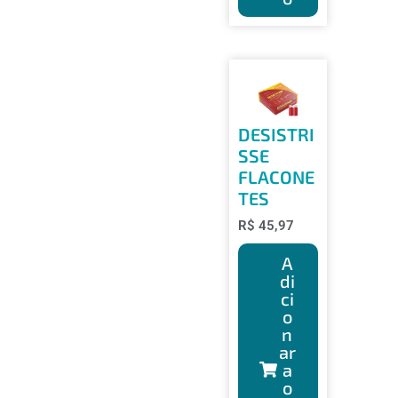
DESISTRI
SSE
FLACONE
TES
R$
45,97
A
di
ci
o
n
ar
a
o